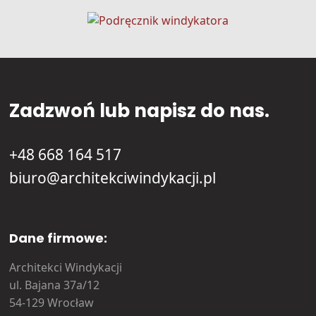
Zadzwoń lub napisz do nas.
+48 668 164 517
biuro@architekciwindykacji.pl
Dane firmowe:
Architekci Windykacji
ul. Bajana 37a/12
54-129 Wrocław