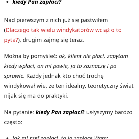
kiedy Pan zapłaci?
Nad pierwszym z nich już się pastwiłem
(
Dlaczego tak wielu windykatorów wciąż o to
pyta?
), drugim zajmę się teraz.
Można by pomyśleć:
ok, klient nie płaci, zapytam
kiedy wpłaci, on mi powie, ja to zaznaczę i po
sprawie.
Każdy jednak kto choć trochę
windykował wie, że ten idealny, teoretyczny świat
nijak się ma do praktyki.
Na pytanie:
kiedy Pan zapłaci
?
usłyszymy bardzo
często:
jak mi szef zapłaci, to ja zapłacę Wam;