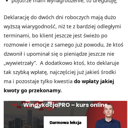
pojutrze mam wynagrodzenie, to ureguluję;
Deklarację do dwóch dni roboczych mają dużo
wyższą wiarygodność, niż te z bardziej odległymi
terminami, bo klient jeszcze jest świeżo po
rozmowie i emocje z samego już powodu, że ktoś
dzwonił i upominał się o pieniądze jeszcze nie
„wywietrzały”. A dodatkowo ktoś, kto deklaruje
tak szybką wpłatę, najczęściej już jakieś środki
ma i pozostaje tylko kwestia
do wpłaty jakiej
kwoty go przekonamy.
WindykacjaPRO – kurs online
Darmowa lekcja