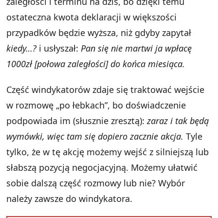
zaległości i terminu na dziś, bo dzięki temu
ostateczna kwota deklaracji w większości
przypadków będzie wyższa, niż gdyby zapytał
kiedy…?
i usłyszał:
Pan się nie martwi ja wpłacę
1000zł [połowa zaległości] do końca miesiąca.
Część windykatorów zdaje się traktować wejście
w rozmowę „po łebkach”, bo doświadczenie
podpowiada im (słusznie zresztą):
zaraz i tak będą
wymówki, więc tam się dopiero zacznie akcja.
Tyle
tylko, że w tę akcję możemy wejść z silniejszą lub
słabszą pozycją negocjacyjną. Możemy ułatwić
sobie dalszą część rozmowy lub nie? Wybór
należy zawsze do windykatora.