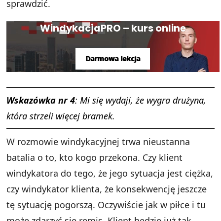
sprawdzić.
WindykacjaPRO – kurs online
Darmowa lekcja
Wskazówka nr 4
: Mi się wydaji, że wygra drużyna,
która strzeli więcej bramek.
W rozmowie windykacyjnej trwa nieustanna
batalia o to, kto kogo przekona. Czy klient
windykatora do tego, że jego sytuacja jest ciężka,
czy windykator klienta, że konsekwencję jeszcze
tę sytuację pogorszą. Oczywiście jak w piłce i tu
może zdarzyć się remis. Klient będzie już tak