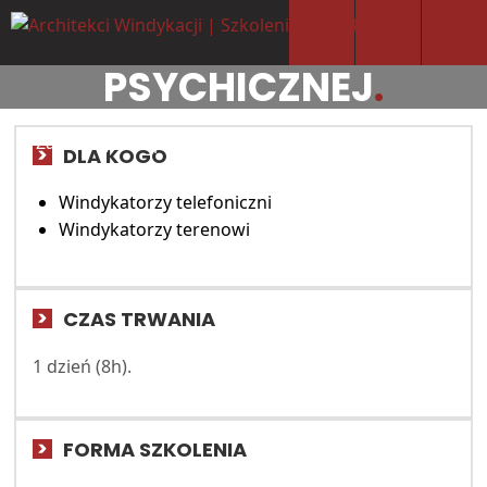
SZKOLENIA Z
ODPORNOŚCI
PSYCHICZNEJ
.
Zadbamy o odporność psychiczną Twoich ludzi, by
DLA KOGO
oni mogli zadbać o wynik Twojej firmy.
Windykatorzy telefoniczni
Windykatorzy terenowi
CZAS TRWANIA
1 dzień (8h).
FORMA SZKOLENIA