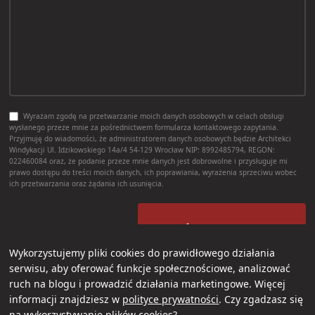
Wyrażam zgodę na przetwarzanie moich danych osobowych w celach obsługi
wysłanego przeze mnie za pośrednictwem formularza kontaktowego zapytania.
Przyjmuję do wiadomości, że administratorem danych osobowych będzie Architekci
Windykacji Ul. Idzikowskiego 14a/4 54-129 Wrocław NIP: 8992485794, REGON:
022460084 oraz, że podanie przeze mnie danych jest dobrowolne i przysługuje mi
prawo dostępu do treści moich danych, ich poprawiania, wyrażenia sprzeciwu wobec
ich przetwarzania oraz żądania ich usunięcia.
WYŚLIJ FORMULARZ
Wykorzystujemy pliki cookies do prawidłowego działania
serwisu, aby oferować funkcje społecznościowe, analizować
ruch na blogu i prowadzić działania marketingowe. Więcej
informacji znajdziesz w
polityce prywatności
. Czy zgadzasz się
na wykorzystywanie plików cookies?