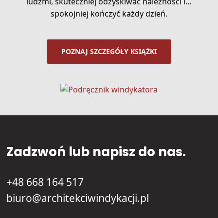
ludźmi, skuteczniej odzyskiwać należności i…
spokojniej kończyć każdy dzień.
POZNAJ SZCZEGÓŁY KSIĄŻKI
Zadzwoń lub napisz do nas.
+48 668 164 517
biuro@architekciwindykacji.pl