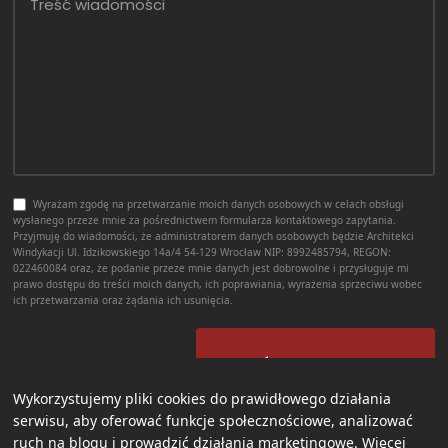
Wyrażam zgodę na przetwarzanie moich danych osobowych w celach obsługi
wysłanego przeze mnie za pośrednictwem formularza kontaktowego zapytania.
Przyjmuję do wiadomości, że administratorem danych osobowych będzie Architekci
Windykacji Ul. Idzikowskiego 14a/4 54-129 Wrocław NIP: 8992485794, REGON:
022460084 oraz, że podanie przeze mnie danych jest dobrowolne i przysługuje mi
prawo dostępu do treści moich danych, ich poprawiania, wyrażenia sprzeciwu wobec
ich przetwarzania oraz żądania ich usunięcia.
WYŚLIJ FORMULARZ
Wykorzystujemy pliki cookies do prawidłowego działania
serwisu, aby oferować funkcje społecznościowe, analizować
ruch na blogu i prowadzić działania marketingowe. Więcej